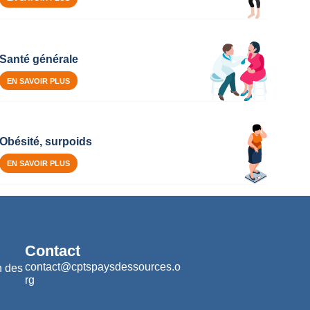
Santé générale
EN SAVOIR PLUS
Obésité, surpoids
EN SAVOIR PLUS
Contact
contact@cptspaysdessources.o
n des
rg