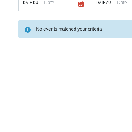
DATE DU :
DATE AU :
No events matched your criteria