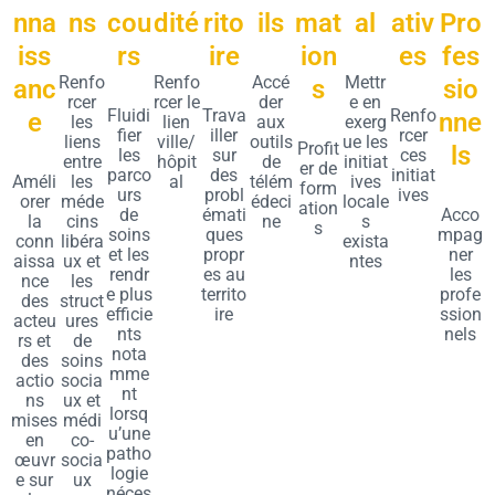
nna
ns
cou
dité
rito
ils
mat
al
ativ
Pro
iss
rs
ire
ion
es
fes
Renfo
Renfo
Accé
Mettr
anc
s
sio
rcer
rcer le
der
e en
Fluidi
Trava
Renfo
e
nne
les
lien
aux
exerg
fier
iller
rcer
liens
ville/
outils
ue les
Profit
ls
les
sur
ces
entre
hôpit
de
initiat
er de
parco
des
initiat
Améli
les
al
télém
ives
form
urs
probl
ives
orer
méde
édeci
locale
ation
de
émati
Acco
la
cins
ne
s
s
soins
ques
mpag
conn
libéra
exista
et les
propr
ner
aissa
ux et
ntes
rendr
es au
les
nce
les
e plus
territo
profe
des
struct
efficie
ire
ssion
acteu
ures
nts
nels
rs et
de
nota
des
soins
mme
actio
socia
nt
ns
ux et
lorsq
mises
médi
u’une
en
co-
patho
œuvr
socia
logie
e sur
ux
néces