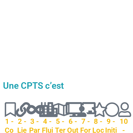
Une CPTS c’est
1 -
2 -
3 -
4 -
5 -
6 -
7 -
8 -
9 -
10
Co
Lie
Par
Flui
Ter
Out
For
Loc
Initi
-