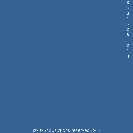
s
o
u
r
c
e
s
.
o
r
g
©2026 tous droits réservés CPTS