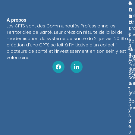
E
P
N
N
D
T
S
A
Pol
A propos
U
C
de
Les CPTS sont des Communautés Professionnelles
T
T
pr
Territoriales de Santé. Leur création résulte de la loi de
I
c
de
modernisation du système de santé du 21 janvier 2016La
o
L
do
création d’une CPTS se fait à l’initiative d’un collectif
n
E
Me
t
d’acteurs de santé et l’investissement en son sein y est
S
lég
a
volontaire.
Acc
c
Pol
t
No
de
@
ac
co
c
p
Ad
t
Act
s
p
Co
a
no
y
s
d
e
s