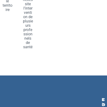
le
site
territo
l’inter
ire
venti
on de
plusie
urs
profe
ssion
nels
de
santé
L
R
C
I
G
O