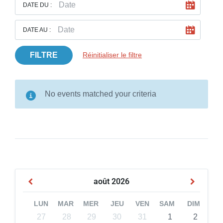
DATE DU :
DATE AU :
FILTRE
Réinitialiser le filtre
No events matched your criteria
août
2026
LUN
MAR
MER
JEU
VEN
SAM
DIM
27
28
29
30
31
1
2