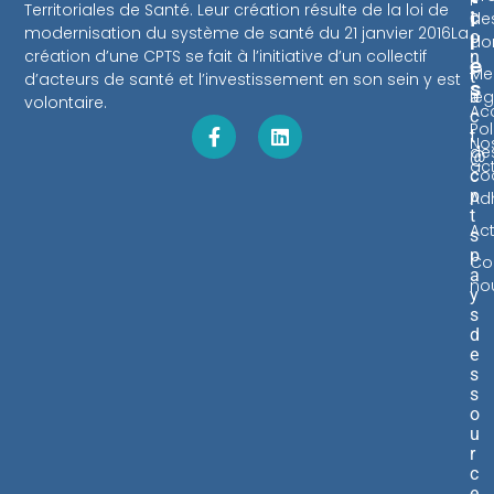
Territoriales de Santé. Leur création résulte de la loi de
I
c
de
modernisation du système de santé du 21 janvier 2016La
o
L
do
création d’une CPTS se fait à l’initiative d’un collectif
n
E
Me
t
d’acteurs de santé et l’investissement en son sein y est
S
lég
a
volontaire.
Acc
c
Pol
t
No
de
@
ac
co
c
p
Ad
t
Act
s
p
Co
a
no
y
s
d
e
s
s
o
u
r
c
e