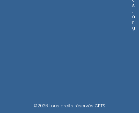
s
.
o
r
g
©2026 tous droits réservés CPTS