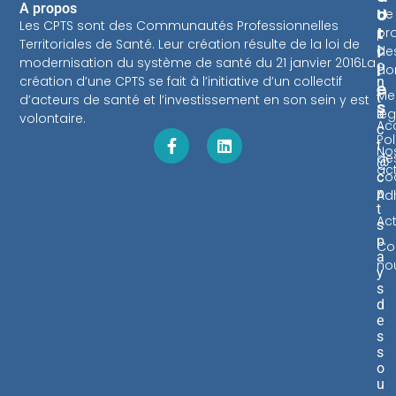
A propos
U
C
de
Les CPTS sont des Communautés Professionnelles
T
T
pr
Territoriales de Santé. Leur création résulte de la loi de
I
c
de
modernisation du système de santé du 21 janvier 2016La
o
L
do
création d’une CPTS se fait à l’initiative d’un collectif
n
E
Me
t
d’acteurs de santé et l’investissement en son sein y est
S
lég
a
volontaire.
Acc
c
Pol
t
No
de
@
ac
co
c
p
Ad
t
Act
s
p
Co
a
no
y
s
d
e
s
s
o
u