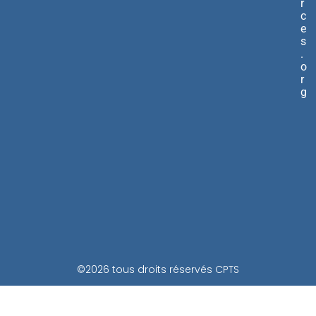
r
c
e
s
.
o
r
g
©2026 tous droits réservés CPTS