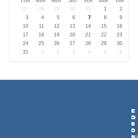
LUN
MAR
MER
JEU
VEN
SAM
DIM
27
28
29
30
31
1
2
3
4
5
6
7
8
9
10
11
12
13
14
15
16
17
18
19
20
21
22
23
24
25
26
27
28
29
30
31
1
2
3
4
5
6
L
R
C
I
G
O
E
P
N
N
D
T
S
A
Pol