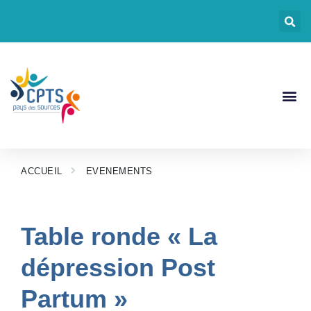
CPTS Pays Des
Nos Act
Documents CP
ACCUEIL
EVENEMENTS
Table ronde « La
dépression Post
Partum »