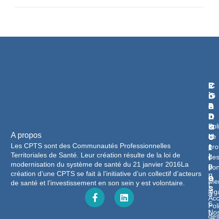
L
R
C
I
G
O
E
P
N
N
D
T
S
A
Pol
U
C
A propos
de
T
T
Les CPTS sont des Communautés Professionnelles
pro
Territoriales de Santé. Leur création résulte de la loi de
I
c
de
modernisation du système de santé du 21 janvier 2016La
L
o
do
création d’une CPTS se fait à l’initiative d’un collectif d’acteurs
n
E
Men
de santé et l’investissement en son sein y est volontaire.
t
S
lég
a
Acc
c
Pol
No
t
de