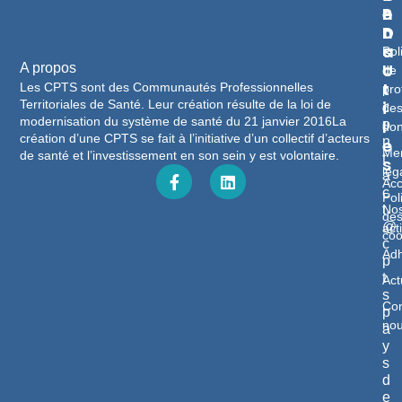
E
P
N
N
D
T
S
A
Pol
U
C
A propos
de
T
T
Les CPTS sont des Communautés Professionnelles
pro
Territoriales de Santé. Leur création résulte de la loi de
I
c
de
modernisation du système de santé du 21 janvier 2016La
L
o
do
création d’une CPTS se fait à l’initiative d’un collectif d’acteurs
n
E
Men
de santé et l’investissement en son sein y est volontaire.
t
S
lég
a
Acc
c
Pol
No
t
de
@
act
coo
c
Adh
p
t
Act
s
Con
p
no
a
y
s
d
e