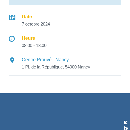
Date
7 octobre 2024
Heure
08:00 - 18:00
Centre Prouvé - Nancy
1 Pl. de la République, 54000 Nancy
L
R
C
I
G
O