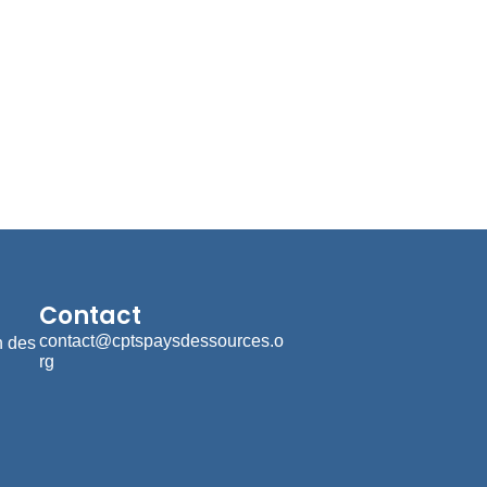
Contact
contact@cptspaysdessources.o
n des
rg