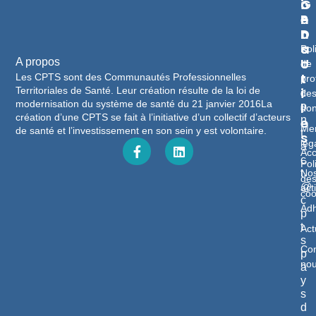
I
G
O
E
P
N
N
D
T
S
A
Pol
U
C
A propos
de
T
T
Les CPTS sont des Communautés Professionnelles
pro
Territoriales de Santé. Leur création résulte de la loi de
I
c
de
modernisation du système de santé du 21 janvier 2016La
L
o
do
création d’une CPTS se fait à l’initiative d’un collectif d’acteurs
n
E
Men
de santé et l’investissement en son sein y est volontaire.
t
S
lég
a
Acc
c
Pol
No
t
de
@
act
coo
c
Adh
p
t
Act
s
Con
p
no
a
y
s
d