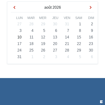
août
2026
LUN
MAR
MER
JEU
VEN
SAM
DIM
27
28
29
30
31
1
2
3
4
5
6
7
8
9
10
11
12
13
14
15
16
17
18
19
20
21
22
23
24
25
26
27
28
29
30
31
1
2
3
4
5
6
L
R
C