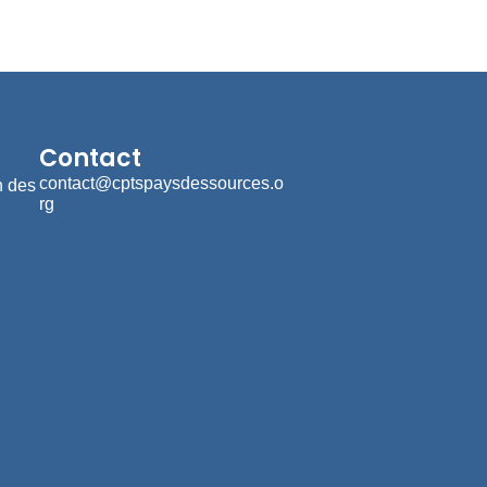
Contact
contact@cptspaysdessources.o
n des
rg