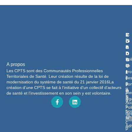
L
R
C
I
G
O
E
P
N
N
D
T
S
A
Pol
U
C
A propos
de
T
T
Les CPTS sont des Communautés Professionnelles
pro
Territoriales de Santé. Leur création résulte de la loi de
I
c
de
modernisation du système de santé du 21 janvier 2016La
L
o
do
création d’une CPTS se fait à l’initiative d’un collectif d’acteurs
n
E
Men
de santé et l’investissement en son sein y est volontaire.
t
S
lég
a
Acc
c
Pol
No
t
de
@
act
coo
c
Adh
p