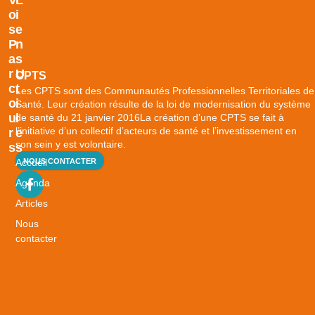
O
I
S
E
P
N
A
S
R
U
CPTS
C
T
Les CPTS sont des Communautés Professionnelles Territoriales de
O
I
Santé. Leur création résulte de la loi de modernisation du système
U
L
de santé du 21 janvier 2016La création d’une CPTS se fait à
l’initiative d’un collectif d’acteurs de santé et l’investissement en
R
E
son sein y est volontaire.
S
S
Accueil
NOUS CONTACTER
B
i
Agenda
e
Articles
n
Nous
v
contacter
i
e
i
l