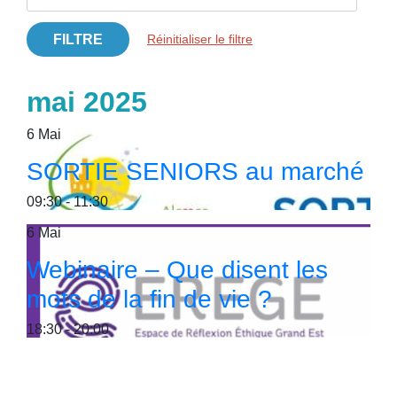
FILTRE
Réinitialiser le filtre
mai 2025
6
Mai
SORTIE SENIORS au marché
09:30 - 11:30
6
Mai
Webinaire – Que disent les
mots de la fin de vie ?
18:30 - 20:00