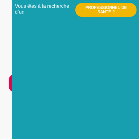
Vous êtes à la recherche
PROFESSIONNEL DE
d’un
SANTÉ ?
Nous contacter
UNE
URGENCE
?