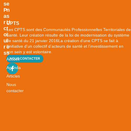
S
E
P
N
A
S
R
U
CPTS
C
T
Les CPTS sont des Communautés Professionnelles Territoriales de
O
I
Santé. Leur création résulte de la loi de modernisation du système
U
L
de santé du 21 janvier 2016La création d’une CPTS se fait à
l’initiative d’un collectif d’acteurs de santé et l’investissement en
R
E
son sein y est volontaire.
S
S
Accueil
NOUS CONTACTER
B
i
Agenda
e
Articles
n
Nous
v
contacter
i
e
i
l
l
i