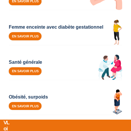
EN SAVOIR PLUS
Femme enceinte avec diabète gestationnel
EN SAVOIR PLUS
Santé générale
EN SAVOIR PLUS
Obésité, surpoids
EN SAVOIR PLUS
V
L
O
I