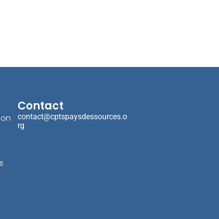
Contact
contact@cptspaysdessources.o
ion
rg
s