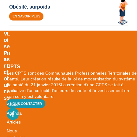
Obésité, surpoids
EN SAVOIR PLUS
V
L
O
I
S
E
P
N
A
S
R
U
CPTS
C
T
Les CPTS sont des Communautés Professionnelles Territoriales de
O
I
Santé. Leur création résulte de la loi de modernisation du système
U
L
de santé du 21 janvier 2016La création d’une CPTS se fait à
l’initiative d’un collectif d’acteurs de santé et l’investissement en
R
E
son sein y est volontaire.
S
S
Accueil
NOUS CONTACTER
B
i
Agenda
e
Articles
n
Nous
v