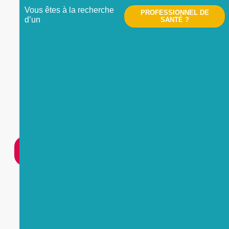
Vous êtes à la recherche
PROFESSIONNEL DE
d’un
SANTÉ ?
Nous contacter
UNE
URGENCE
?