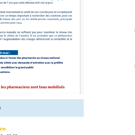
é
ure