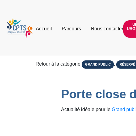
U
Accueil
Parcours
Nous contacter
URG
Retour à la catégorie
,
GRAND PUBLIC
RÉSERVÉ
Porte close 
Actualité idéale pour le
Grand publ