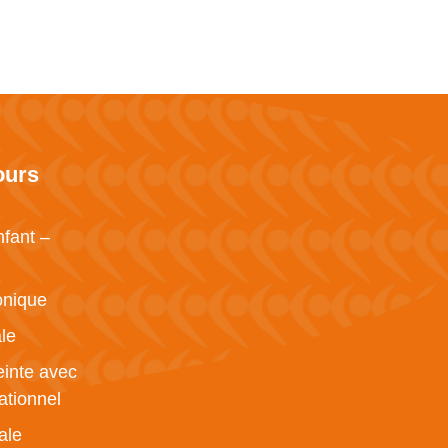
ours
nfant –
onique
le
inte avec
ationnel
ale