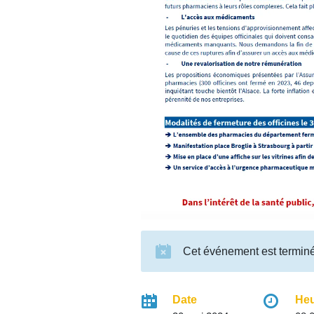
Cet événement est termin
Date
He