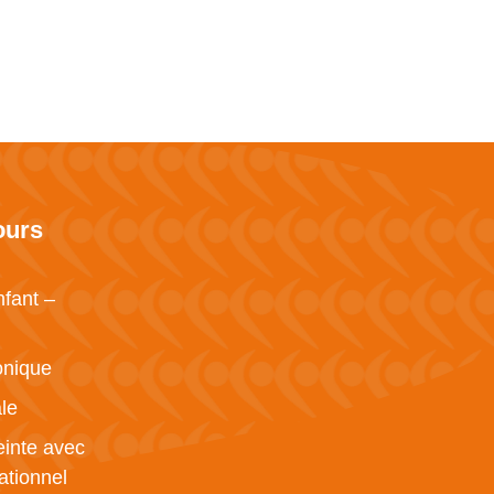
ours
nfant –
onique
le
inte avec
ationnel