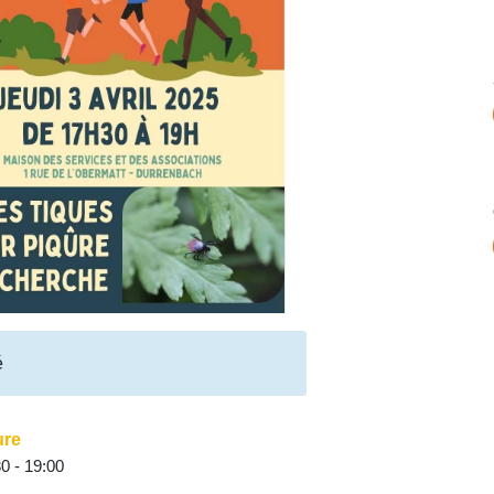
é
ure
0 - 19:00