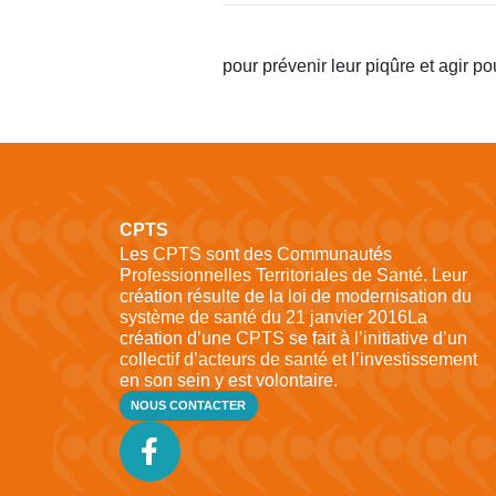
pour prévenir leur piqûre et agir po
CPTS
Les CPTS sont des Communautés
Professionnelles Territoriales de Santé. Leur
création résulte de la loi de modernisation du
système de santé du 21 janvier 2016La
création d’une CPTS se fait à l’initiative d’un
collectif d’acteurs de santé et l’investissement
en son sein y est volontaire.
NOUS CONTACTER