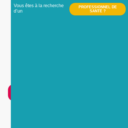
Vous êtes à la recherche
PROFESSIONNEL DE
d’un
SANTÉ ?
Nous contacter
UNE
URGENCE
?