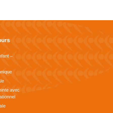
ours
nfant –
onique
le
inte avec
ationnel
ale