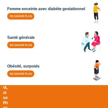
Femme enceinte avec diabète gestationnel
EN SAVOIR PLUS
Santé générale
EN SAVOIR PLUS
Obésité, surpoids
EN SAVOIR PLUS
V
L
O
I
S
E
P
N
A
S