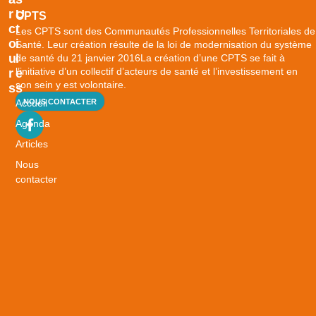
R
U
CPTS
C
T
Les CPTS sont des Communautés Professionnelles Territoriales de
O
I
Santé. Leur création résulte de la loi de modernisation du système
U
L
de santé du 21 janvier 2016La création d’une CPTS se fait à
l’initiative d’un collectif d’acteurs de santé et l’investissement en
R
E
son sein y est volontaire.
S
S
Accueil
NOUS CONTACTER
B
i
Agenda
e
Articles
n
Nous
v
contacter
i
e
i
l
l
i
r
S