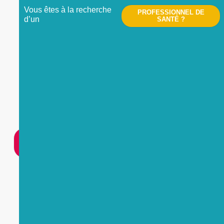
Vous êtes à la recherche
PROFESSIONNEL DE
d’un
SANTÉ ?
Nous contacter
UNE
URGENCE
?