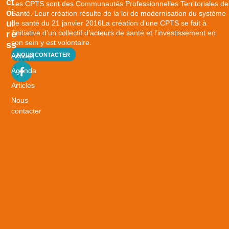
C
T
Les CPTS sont des Communautés Professionnelles Territoriales de
O
I
Santé. Leur création résulte de la loi de modernisation du système
U
L
de santé du 21 janvier 2016La création d’une CPTS se fait à
l’initiative d’un collectif d’acteurs de santé et l’investissement en
R
E
son sein y est volontaire.
S
S
Accueil
NOUS CONTACTER
B
i
Agenda
e
Articles
n
Nous
v
contacter
i
e
i
l
l
i
r
S
a