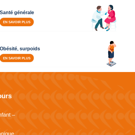
Santé générale
EN SAVOIR PLUS
Obésité, surpoids
EN SAVOIR PLUS
ours
nfant –
onique