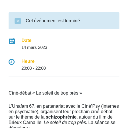
Cet événement est terminé
Date
14 mars 2023
Heure
20:00 - 22:00
Ciné-débat «
Le
soleil
de
trop
près »
L’Unafam 67, en partenariat avec l
e
Ciné’Psy (internes
en psychiatrie),
organisent leur prochain ciné-débat
sur le thème de la
schizophrénie
, autour du film de
Brieux Carnaille,
Le soleil de trop près
. La séance se
déroulera :