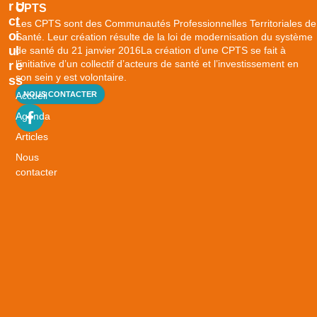
R
U
CPTS
C
T
Les CPTS sont des Communautés Professionnelles Territoriales de
O
I
Santé. Leur création résulte de la loi de modernisation du système
U
L
de santé du 21 janvier 2016La création d’une CPTS se fait à
l’initiative d’un collectif d’acteurs de santé et l’investissement en
R
E
son sein y est volontaire.
S
S
Accueil
NOUS CONTACTER
B
i
Agenda
e
Articles
n
Nous
v
contacter
i
e
i
l
l
i
r
S