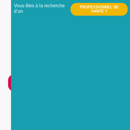
Vous êtes à la recherche
PROFESSIONNEL DE
d’un
SANTÉ ?
Nous contacter
UNE
URGENCE
?