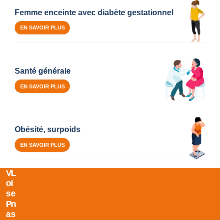
Femme enceinte avec diabète gestationnel
EN SAVOIR PLUS
Santé générale
EN SAVOIR PLUS
Obésité, surpoids
EN SAVOIR PLUS
V
L
O
I
S
E
P
N
A
S