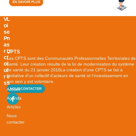
EN SAVOIR PLUS
V
L
O
I
S
E
P
N
A
S
R
U
CPTS
C
T
Les CPTS sont des Communautés Professionnelles Territoriales de
O
I
Santé. Leur création résulte de la loi de modernisation du système
U
L
de santé du 21 janvier 2016La création d’une CPTS se fait à
l’initiative d’un collectif d’acteurs de santé et l’investissement en
R
E
son sein y est volontaire.
S
S
Accueil
NOUS CONTACTER
B
i
Agenda
e
Articles
n
Nous
v
contacter
i
e