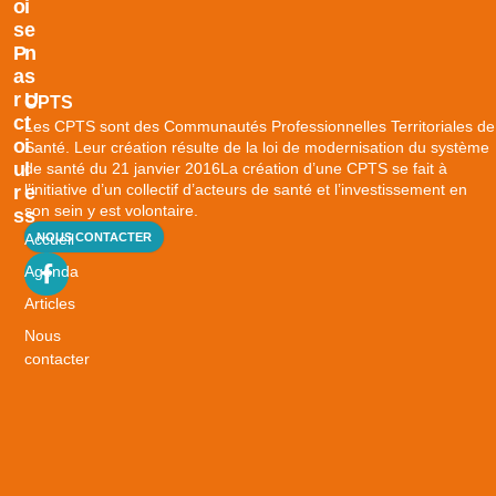
O
I
S
E
P
N
A
S
R
U
CPTS
C
T
Les CPTS sont des Communautés Professionnelles Territoriales de
O
I
Santé. Leur création résulte de la loi de modernisation du système
U
L
de santé du 21 janvier 2016La création d’une CPTS se fait à
l’initiative d’un collectif d’acteurs de santé et l’investissement en
R
E
son sein y est volontaire.
S
S
Accueil
NOUS CONTACTER
B
i
Agenda
e
Articles
n
Nous
v
contacter
i
e
i
l
l