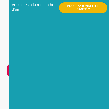
Vous êtes à la recherche
PROFESSIONNEL DE
d’un
SANTÉ ?
Nous contacter
UNE
URGENCE
?