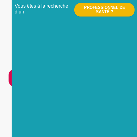
Vous êtes à la recherche
PROFESSIONNEL DE
d’un
SANTÉ ?
Nous contacter
UNE
URGENCE
?