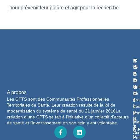
pour prévenir leur piqûre et agir pour la recherche
L
R
C
I
G
O
E
P
N
N
D
T
S
A
Pol
U
C
A propos
de
T
T
Les CPTS sont des Communautés Professionnelles
pro
Territoriales de Santé. Leur création résulte de la loi de
I
c
de
modernisation du système de santé du 21 janvier 2016La
L
o
do
création d’une CPTS se fait à l’initiative d’un collectif d’acteurs
n
E
Men
de santé et l’investissement en son sein y est volontaire.
t
S
lég
a
Acc
c
Pol