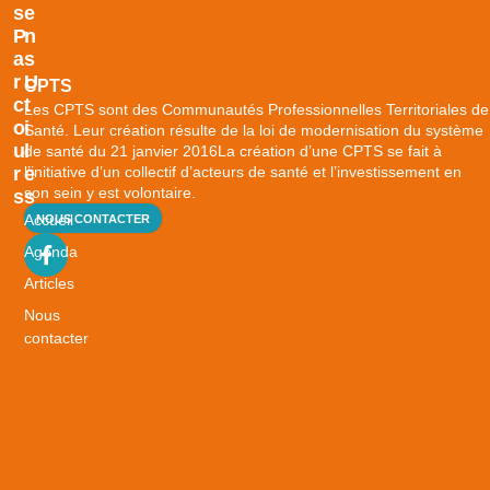
S
E
P
N
A
S
R
U
CPTS
C
T
Les CPTS sont des Communautés Professionnelles Territoriales de
O
I
Santé. Leur création résulte de la loi de modernisation du système
U
L
de santé du 21 janvier 2016La création d’une CPTS se fait à
l’initiative d’un collectif d’acteurs de santé et l’investissement en
R
E
son sein y est volontaire.
S
S
Accueil
NOUS CONTACTER
B
i
Agenda
e
Articles
n
Nous
v
contacter
i
e
i
l
l
i