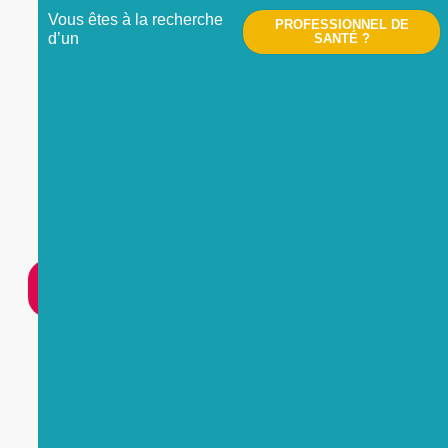
Vous êtes à la recherche
PROFESSIONNEL DE
d’un
SANTÉ ?
Nous contacter
UNE
URGENCE
?