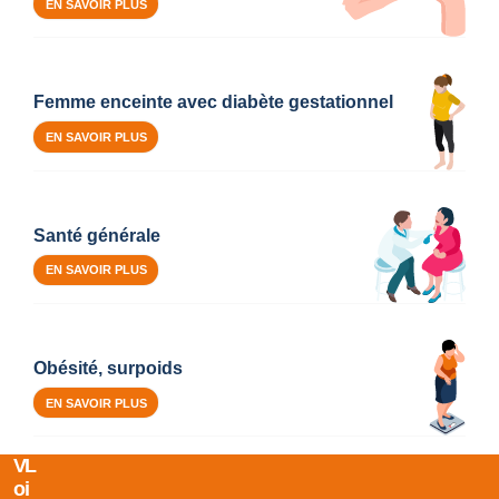
EN SAVOIR PLUS
Femme enceinte avec diabète gestationnel
EN SAVOIR PLUS
Santé générale
EN SAVOIR PLUS
Obésité, surpoids
EN SAVOIR PLUS
V
L
O
I