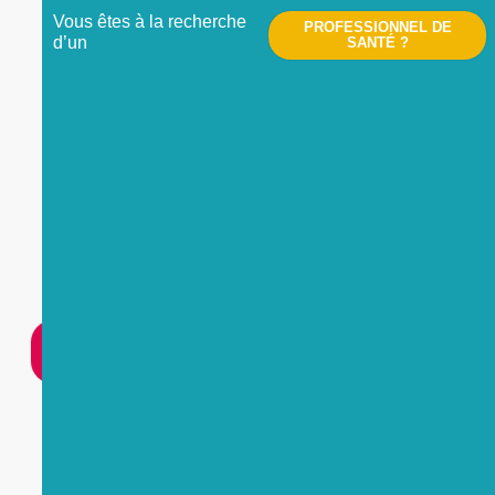
Vous êtes à la recherche
PROFESSIONNEL DE
d’un
SANTÉ ?
Nous contacter
UNE
URGENCE
?