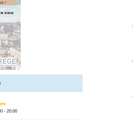
é
ure
0 - 20:00