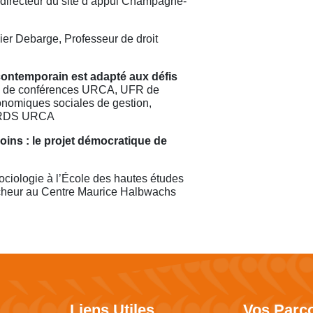
directeur du site d’appui Champagne-
vier Debarge, Professeur de droit
contemporain est adapté aux défis
e de conférences URCA, UFR de
nomiques sociales de gestion,
ARDS URCA
ins : le projet démocratique de
ociologie à l’École des hautes études
cheur au Centre Maurice Halbwachs
Liens Utiles
Vos Parc