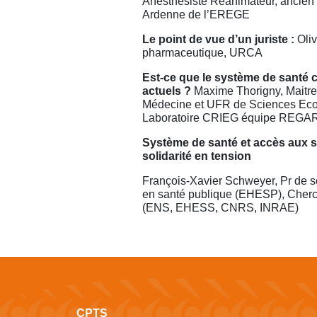
Anesthésiste Réanimateur, ancien 
Ardenne de l’EREGE
Le point de vue d’un juriste :
Oli
pharmaceutique, URCA
Est-ce que le système de santé 
actuels ?
Maxime Thorigny, Maitr
Médecine et UFR de Sciences Eco
Laboratoire CRIEG équipe REG
Système de santé et accès aux so
solidarité en tension
François-Xavier Schweyer, Pr de s
en santé publique (EHESP), Cher
(ENS, EHESS, CNRS, INRAE)
CPTS