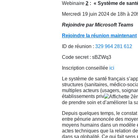
Webinaire
2
: « Système de santé 
Mercredi 19 juin 2024 de 18h à 20
Rejoindre par Microsoft Teams
Rejoindre la réunion maintenant
ID de réunion :
329 964 281 612
Code secret : sBZWq3
Inscription conseillée
ici
Le système de santé français s’appu
structures (sanitaires, médico-soci
multiples acteurs (usagers, soignant
établissements priv
de prendre soin et d’améliorer la s
Depuis quelques temps, le constat 
entre pénurie annoncée des moyens
moyens humains dans un modèle é
actes techniques que la relation d
dans sa globalité. Ce qui fait sens