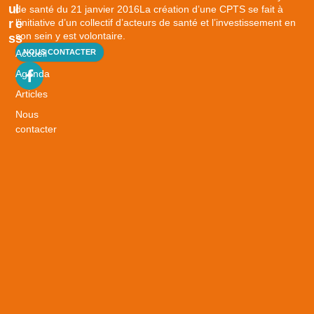
U
L
de santé du 21 janvier 2016La création d’une CPTS se fait à
l’initiative d’un collectif d’acteurs de santé et l’investissement en
R
E
son sein y est volontaire.
S
S
Accueil
NOUS CONTACTER
B
i
Agenda
e
Articles
n
Nous
v
contacter
i
e
i
l
l
i
r
S
a
n
t