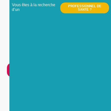
Vous êtes à la recherche
PROFESSIONNEL DE
d’un
SANTÉ ?
Nous contacter
UNE
URGENCE
?